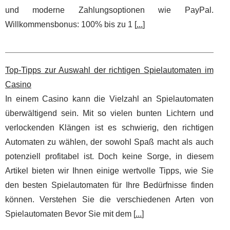
und moderne Zahlungsoptionen wie PayPal.
Willkommensbonus: 100% bis zu 1 [
...
]
Top-Tipps zur Auswahl der richtigen Spielautomaten im
Casino
In einem Casino kann die Vielzahl an Spielautomaten
überwältigend sein. Mit so vielen bunten Lichtern und
verlockenden Klängen ist es schwierig, den richtigen
Automaten zu wählen, der sowohl Spaß macht als auch
potenziell profitabel ist. Doch keine Sorge, in diesem
Artikel bieten wir Ihnen einige wertvolle Tipps, wie Sie
den besten Spielautomaten für Ihre Bedürfnisse finden
können. Verstehen Sie die verschiedenen Arten von
Spielautomaten Bevor Sie mit dem [
...
]