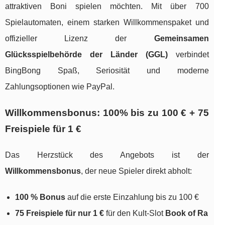
attraktiven Boni spielen möchten. Mit über 700
Spielautomaten, einem starken Willkommenspaket und
offizieller Lizenz der
Gemeinsamen
Glücksspielbehörde der Länder (GGL)
verbindet
BingBong Spaß, Seriosität und moderne
Zahlungsoptionen wie PayPal.
Willkommensbonus: 100% bis zu 100 € + 75
Freispiele für 1 €
Das Herzstück des Angebots ist der
Willkommensbonus
, der neue Spieler direkt abholt:
100 % Bonus
auf die erste Einzahlung bis zu 100 €
75 Freispiele für nur 1 €
für den Kult-Slot
Book of Ra