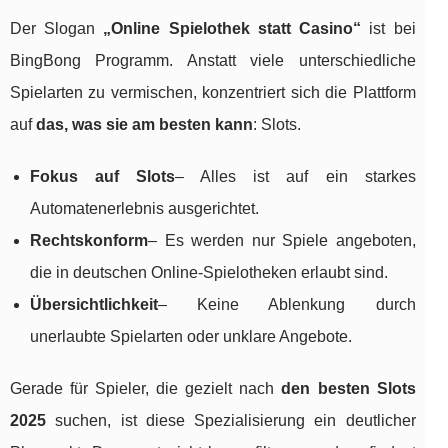
Der Slogan
„Online Spielothek statt Casino“
ist bei
BingBong Programm. Anstatt viele unterschiedliche
Spielarten zu vermischen, konzentriert sich die Plattform
auf
das, was sie am besten kann
: Slots.
Fokus auf Slots
– Alles ist auf ein starkes
Automatenerlebnis ausgerichtet.
Rechtskonform
– Es werden nur Spiele angeboten,
die in deutschen Online-Spielotheken erlaubt sind.
Übersichtlichkeit
– Keine Ablenkung durch
unerlaubte Spielarten oder unklare Angebote.
Gerade für Spieler, die gezielt nach
den besten Slots
2025
suchen, ist diese Spezialisierung ein deutlicher