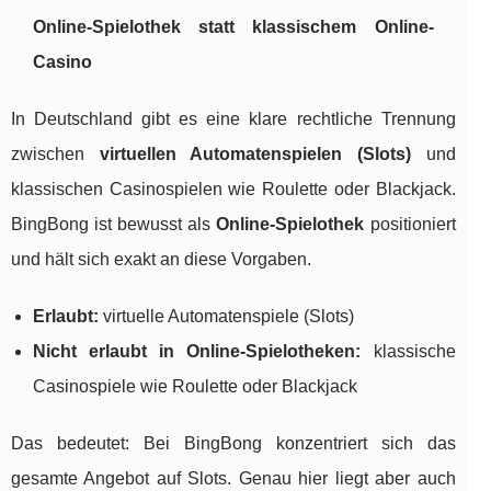
Online-Spielothek statt klassischem Online-
Casino
In Deutschland gibt es eine klare rechtliche Trennung
zwischen
virtuellen Automatenspielen (Slots)
und
klassischen Casinospielen wie Roulette oder Blackjack.
BingBong ist bewusst als
Online-Spielothek
positioniert
und hält sich exakt an diese Vorgaben.
Erlaubt:
virtuelle Automatenspiele (Slots)
Nicht erlaubt in Online-Spielotheken:
klassische
Casinospiele wie Roulette oder Blackjack
Das bedeutet: Bei BingBong konzentriert sich das
gesamte Angebot auf Slots. Genau hier liegt aber auch