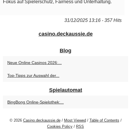
Fokus auf Spielerschutz, Fairness und Unterhaltung.
31/12/2025 13:16 - 357 Hits
casino.deckaussie.de
Blog
Neue Online Casinos 2026:...
Top-Tipps zur Auswahl der...
Spielautomat
BingBong Online-Spielothek:...
© 2026
Casino.deckaussie.de
/
Most Viewed
/
Table of Contents
/
Cookies Policy
/
RSS