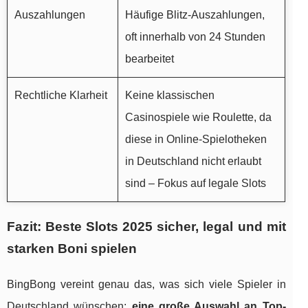
Auszahlungen
Häufige Blitz-Auszahlungen,
oft innerhalb von 24 Stunden
bearbeitet
Rechtliche Klarheit
Keine klassischen
Casinospiele wie Roulette, da
diese in Online-Spielotheken
in Deutschland nicht erlaubt
sind – Fokus auf legale Slots
Fazit: Beste Slots 2025 sicher, legal und mit
starken Boni spielen
BingBong vereint genau das, was sich viele Spieler in
Deutschland wünschen:
eine große Auswahl an Top-