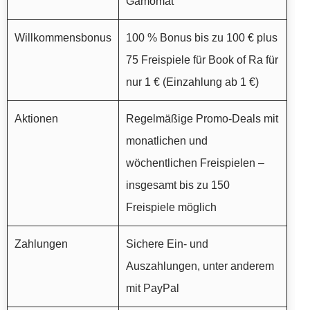
Gamomat
Willkommensbonus
100 % Bonus bis zu 100 € plus
75 Freispiele für Book of Ra für
nur 1 € (Einzahlung ab 1 €)
Aktionen
Regelmäßige Promo-Deals mit
monatlichen und
wöchentlichen Freispielen –
insgesamt bis zu 150
Freispiele möglich
Zahlungen
Sichere Ein- und
Auszahlungen, unter anderem
mit PayPal