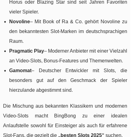
Horus oder Blazing Star sind seit Jahren Favoriten
vieler Spieler.
Novoline
– Mit Book of Ra & Co. gehört Novoline zu
den bekanntesten Slot-Marken im deutschsprachigen
Raum.
Pragmatic Play
– Moderner Anbieter mit einer Vielzahl
an Video-Slots, Bonus-Features und Themenwelten.
Gamomat
– Deutscher Entwickler mit Slots, die
besonders gut auf den Geschmack der Spieler
hierzulande abgestimmt sind.
Die Mischung aus bekannten Klassikern und modernen
Video-Slots macht BingBong zu einer idealen
Anlaufstelle sowohl für Einsteiger als auch für erfahrene
Slot-Fans, die gezielt die
„besten Slots 2025“
suchen.