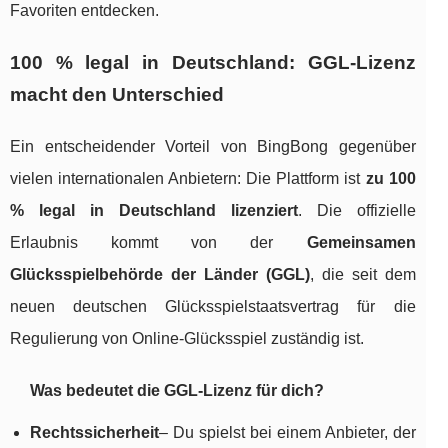
Favoriten entdecken.
100 % legal in Deutschland: GGL-Lizenz
macht den Unterschied
Ein entscheidender Vorteil von BingBong gegenüber
vielen internationalen Anbietern: Die Plattform ist
zu 100
% legal in Deutschland lizenziert
. Die offizielle
Erlaubnis kommt von der
Gemeinsamen
Glücksspielbehörde der Länder (GGL)
, die seit dem
neuen deutschen Glücksspielstaatsvertrag für die
Regulierung von Online-Glücksspiel zuständig ist.
Was bedeutet die GGL-Lizenz für dich?
Rechtssicherheit
– Du spielst bei einem Anbieter, der