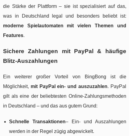
die Stärke der Plattform – sie ist spezialisiert auf das,
was in Deutschland legal und besonders beliebt ist:
moderne Spielautomaten mit vielen Themen und
Features
.
Sichere Zahlungen mit PayPal & häufige
Blitz-Auszahlungen
Ein weiterer großer Vorteil von BingBong ist die
Möglichkeit,
mit PayPal ein- und auszuzahlen
. PayPal
gilt als eine der beliebtesten Online-Zahlungsmethoden
in Deutschland – und das aus gutem Grund:
Schnelle Transaktionen
– Ein- und Auszahlungen
werden in der Regel zügig abgewickelt.